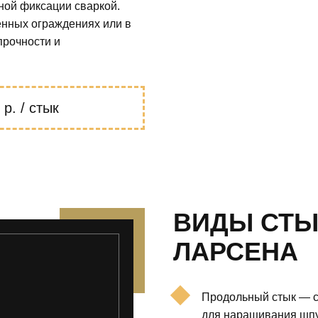
ной фиксации сваркой.
нных ограждениях или в
прочности и
р. / стык
ВИДЫ СТЫ
ЛАРСЕНА
Продольный стык — с
для наращивания шпу