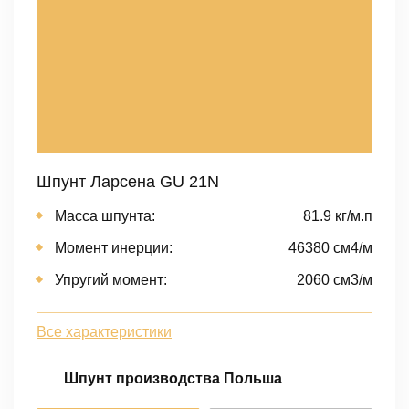
Шпунт Ларсена GU 21N
Масса шпунта:
81.9 кг/м.п
Момент инерции:
46380 cм4/м
Упругий момент:
2060 cм3/м
Все характеристики
Шпунт производства Польша