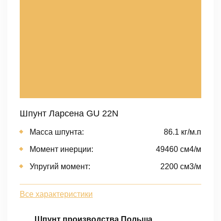
Шпунт Ларсена GU 22N
Масса шпунта:
86.1 кг/м.п
Момент инерции:
49460 cм4/м
Упругий момент:
2200 cм3/м
Все характеристики
Шпунт производства Польша