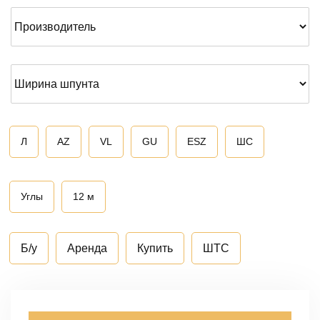
Л
AZ
VL
GU
ESZ
ШС
Углы
12 м
Б/у
Аренда
Купить
ШТС