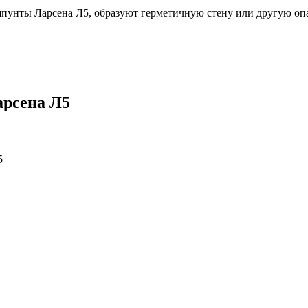
пунты Ларсена Л5, образуют герметичную стену или другую опа
арсена Л5